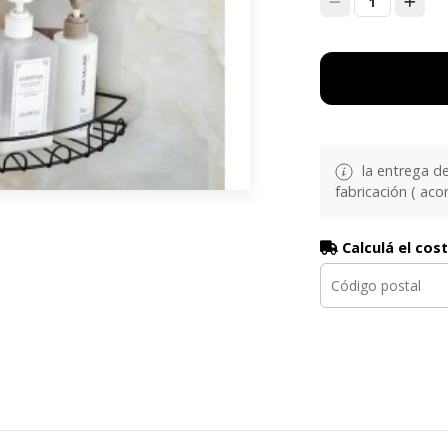
1
la entrega d
fabricación ( aco
Calculá el cos