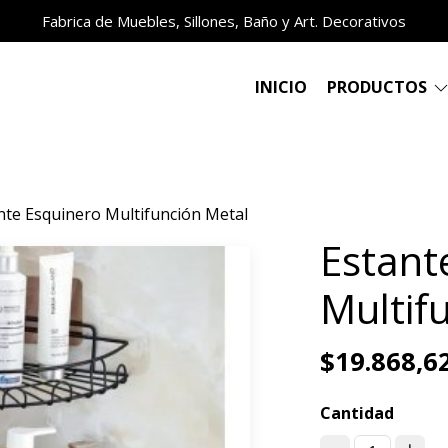
Fabrica de Muebles, Sillones, Baño y Art. Decorativos
INICIO
PRODUCTOS
nte Esquinero Multifunción Metal
Estant
Multif
$19.868,6
Cantidad