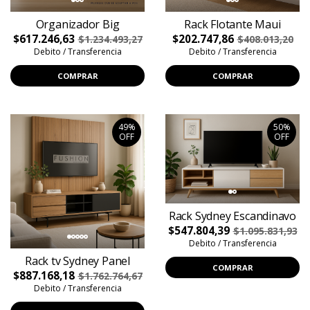
Organizador Big
Rack Flotante Maui
$617.246,63
$202.747,86
$1.234.493,27
$408.013,20
Debito / Transferencia
Debito / Transferencia
COMPRAR
COMPRAR
49%
50%
OFF
OFF
Rack Sydney Escandinavo
$547.804,39
$1.095.831,93
Debito / Transferencia
Rack tv Sydney Panel
COMPRAR
$887.168,18
$1.762.764,67
Debito / Transferencia