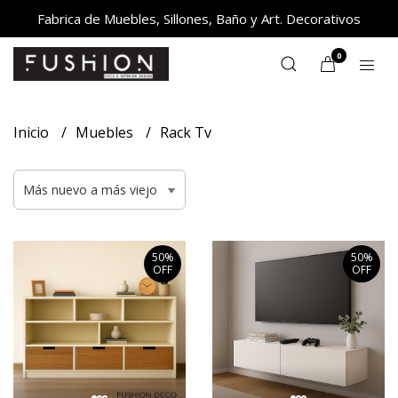
Fabrica de Muebles, Sillones, Baño y Art. Decorativos
0
Inicio
Muebles
Rack Tv
50%
50%
OFF
OFF