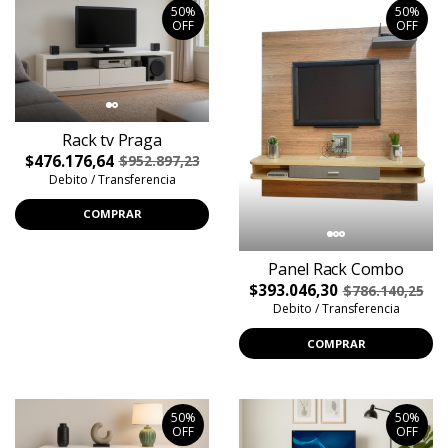
50%
50%
OFF
OFF
Rack tv Praga
$476.176,64
$952.897,23
Debito / Transferencia
COMPRAR
Panel Rack Combo
$393.046,30
$786.140,25
Debito / Transferencia
COMPRAR
50%
50%
OFF
OFF