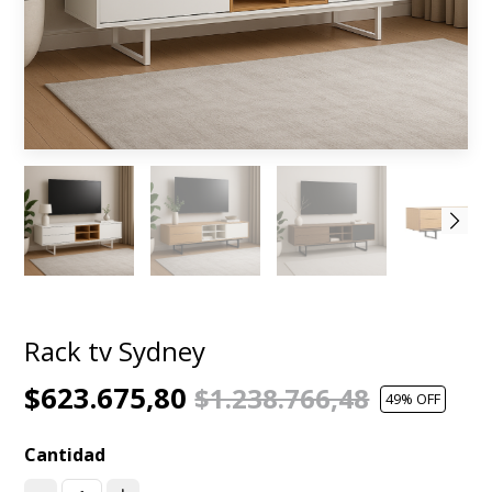
Rack tv Sydney
$623.675,80
$1.238.766,48
49
% OFF
Cantidad