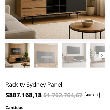
Rack tv Sydney Panel
$887.168,18
$1.762.764,67
49
% OFF
Cantidad