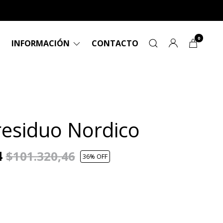
0
INFORMACIÓN
CONTACTO
residuo Nordico
4
$101.320,46
36
% OFF