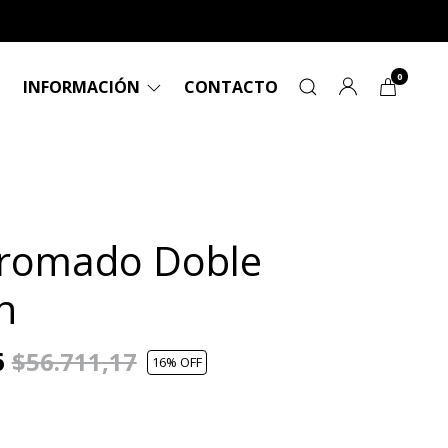
0
INFORMACIÓN
CONTACTO
Cromado Doble
n
6
$56.711,17
16
% OFF