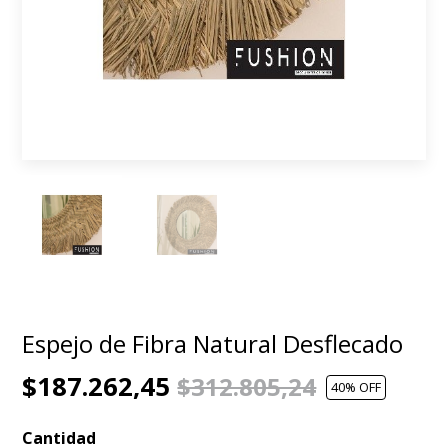
Espejo de Fibra Natural Desflecado
$187.262,45
$312.805,24
40
% OFF
Cantidad