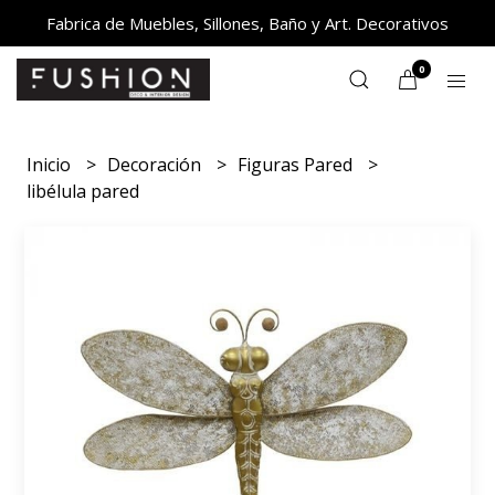
Fabrica de Muebles, Sillones, Baño y Art. Decorativos
0
Inicio
Decoración
Figuras Pared
libélula pared