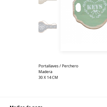
Portallaves / Perchero
Madera
30 X 14 CM