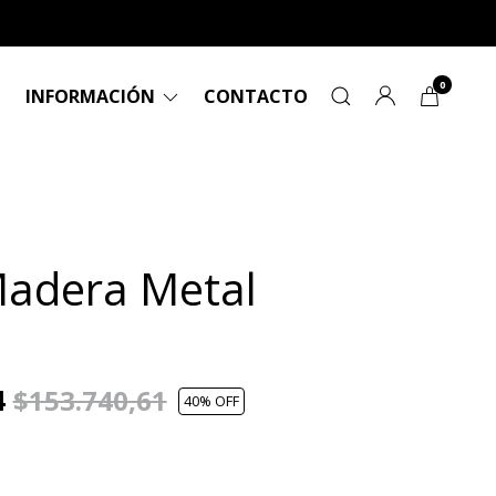
0
INFORMACIÓN
CONTACTO
Madera Metal
4
$153.740,61
40
% OFF