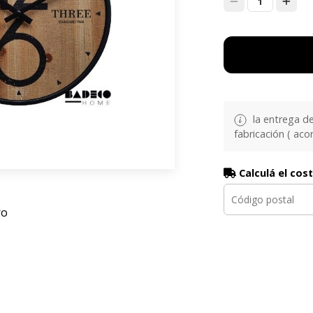
1
la entrega d
fabricación ( aco
Calculá el cos
ro