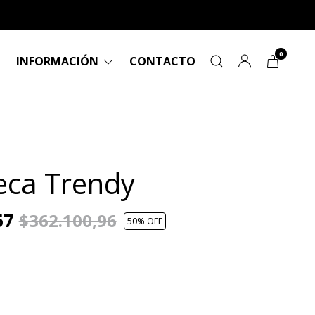
0
INFORMACIÓN
CONTACTO
teca Trendy
67
$362.100,96
50
% OFF