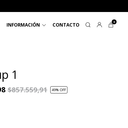
0
INFORMACIÓN
CONTACTO
p 1
98
$857.559,91
49
% OFF