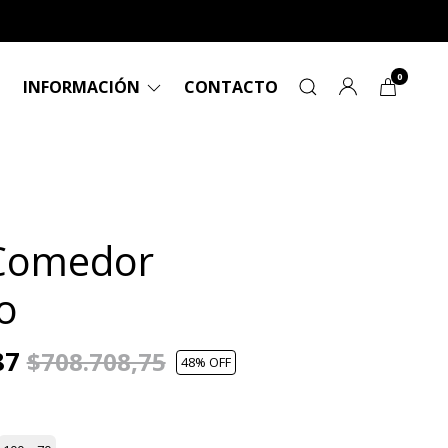
0
INFORMACIÓN
CONTACTO
Comedor
o
87
$708.708,75
48
% OFF