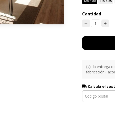
120 x 80
140 x 80
Cantidad
1
la entrega d
fabricación ( aco
Calculá el cos