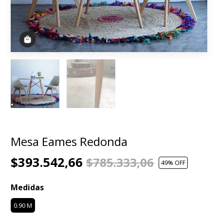
Mesa Eames Redonda
$393.542,66
$785.333,06
49
% OFF
Medidas
0.90 M