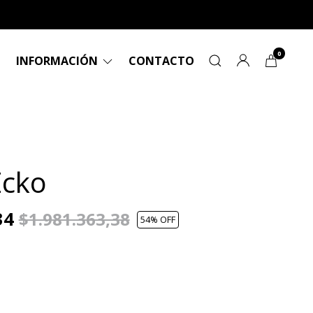
0
INFORMACIÓN
CONTACTO
Ecko
34
$1.981.363,38
54
% OFF